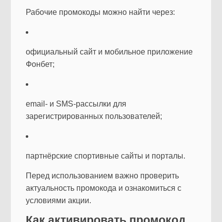
Рабочие промокоды можно найти через:
официальный сайт и мобильное приложение
Фонбет;
email- и SMS-рассылки для
зарегистрированных пользователей;
партнёрские спортивные сайты и порталы.
Перед использованием важно проверить
актуальность промокода и ознакомиться с
условиями акции.
Как активировать промокод