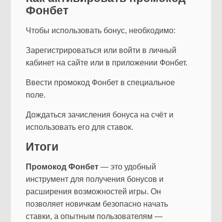
Фонбет
Чтобы использовать бонус, необходимо:
Зарегистрироваться или войти в личный
кабинет на сайте или в приложении Фонбет.
Ввести промокод Фонбет в специальное
поле.
Дождаться зачисления бонуса на счёт и
использовать его для ставок.
Итоги
Промокод Фонбет
— это удобный
инструмент для получения бонусов и
расширения возможностей игры. Он
позволяет новичкам безопасно начать
ставки, а опытным пользователям —