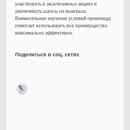
участвовать в эксклюзивных акциях и
увеличивать шансы на выигрыш.
Внимательное изучение условий промокода
помогает использовать все преимущества
максимально эффективно.
Поделиться в соц. сетях