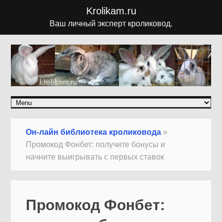
Krolikam.ru
Ваш личный эксперт кроликовод.
Он-лайн библиотека кроликовода
»
Промокод Фонбет: получите бонусы и
начните выигрывать с первых ставок
Промокод Фонбет: