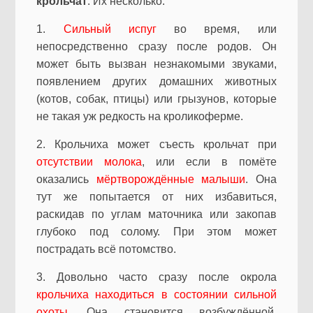
крольчат
. Их несколько.
1.
Сильный испуг
во время, или
непосредственно сразу после родов. Он
может быть вызван незнакомыми звуками,
появлением других домашних животных
(котов, собак, птицы) или грызунов, которые
не такая уж редкость на кроликоферме.
2. Крольчиха может съесть крольчат при
отсутствии молока
, или если в помёте
оказались
мёртворождённые малыши
. Она
тут же попытается от них избавиться,
раскидав по углам маточника или закопав
глубоко под солому. При этом может
пострадать всё потомство.
3. Довольно часто сразу после окрола
крольчиха находиться в состоянии сильной
охоты
. Она становится возбуждённой,