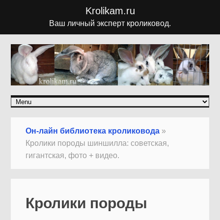
Krolikam.ru
Ваш личный эксперт кроликовод.
Он-лайн библиотека кроликовода
»
Кролики породы шиншилла: советская,
гигантская, фото + видео.
Кролики породы